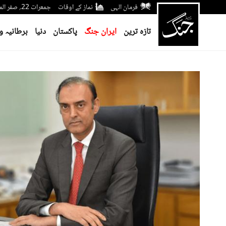
فرمان الہی
نماز کے اوقات
جمعرات 22؍ صفر المظفر 1448ھ 6؍ اگست 2026ء
تازہ ترین
ایران جنگ
پاکستان
دنیا
برطانیہ و