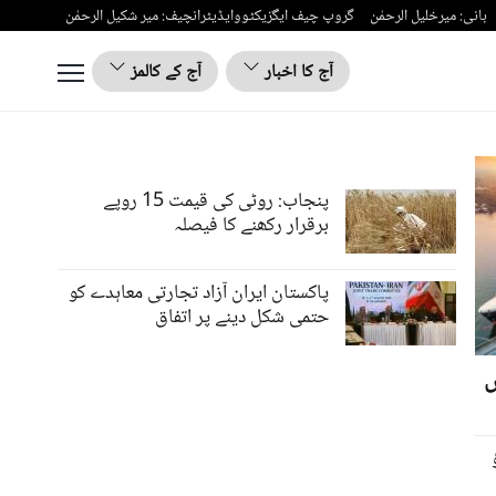
بانی: میرخلیل الرحمٰن
گروپ چیف ایگزیکٹووایڈیٹرانچیف: میر شکیل الرحمٰن
آج کا اخبار
آج کے کالمز
پنجاب: روٹی کی قیمت 15 روپے
برقرار رکھنے کا فیصلہ
پاکستان ایران آزاد تجارتی معاہدے کو
حتمی شکل دینے پر اتفاق
ں