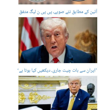
آئین کے مطابق نئے صوبے، پی پی ن لیگ متفق
’ایران سے بات چیت جاری، دیکھیں کیا ہوتا ہے‘