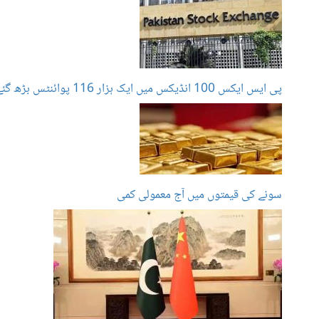
پی ایس ایکس 100 انڈیکس میں ایک ہزار 116 پوائنٹس بڑھ گئے
سونے کی قیمتوں میں آج معمولی کمی