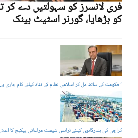
فری لانسرز کو سہولتیں دے کر تر
کو بڑھایا، گورنر اسٹیٹ بینک
’حکومت کے ساتھ مل کر اسلامی نظام کے نفاذ کیلئے کام جاری ہے‘
کراچی کی بندرگاہوں کیلئے ٹرانس شپمنٹ مراعاتی پیکیج کا اعلان