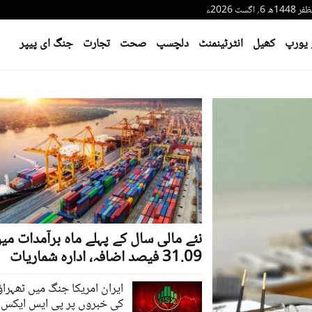
 یورپ
کھیل
انٹرٹینمنٹ
دلچسپ
صحت
تجارت
جنگ ای پیپر
نئے مالی سال کے پہلے ماہ برآمدات می
31.09 فیصد اضافہ، ادارہ شماریات
ایران امریکا جنگ میں ٹھہراؤ
کی خبروں پر پی ایس ایکس