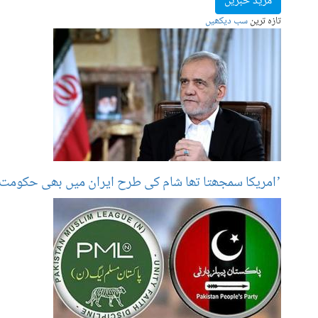
مزید خبریں
تازہ ترین
سب دیکھیں
’امریکا سمجھتا تھا شام کی طرح ایران میں بھی حکومت 